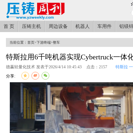
首 页
压铸主机
周边设备
机器人
车用件
铝镁
当前位置：
首页
>
下游终端
>
整车
特斯拉用6千吨机器实现Cybertruck一体
德赢轻量化技术 发表于2026/4/14 10:45:43
点击：2157
特斯拉
一
分享: