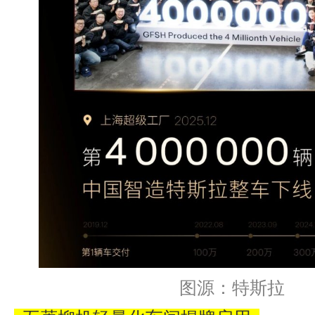
图源：特斯拉