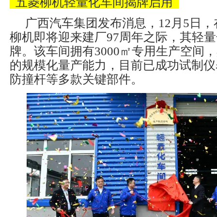
五菱柳机轻量化车间揭牌启用
广西汽车集团发布消息，12月5日
柳机即将迎来建厂97周年之际，其轻
牌。该车间拥有3000㎡专用生产空间，
的规模化量产能力，目前已成功试制仪
防撞杆等多款关键部件。