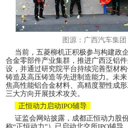
图源：广西汽车集团
当前，五菱柳机正积极参与构建政
合金零部件产业集群，推进广西泛铝件
设，并通过研究院平台持续完善型材构
铸造及高压铸造等先进制造能力。未来
焦高性能铝合金材料、高精度塑性成形
三大方向开展技术攻关。
正恒动力启动IPO辅导
证监会网站披露，成都正恒动力股
称“正恒动力”）已启动北交所IPO辅