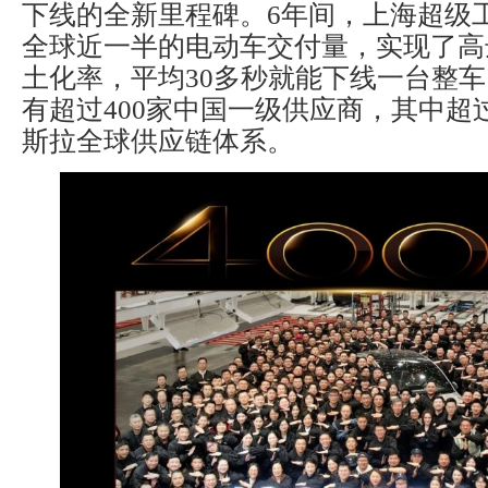
下线的全新里程碑。6年间，上海超级
全球近一半的电动车交付量，实现了高
土化率，平均30多秒就能下线一台整
有超过400家中国一级供应商，其中超
斯拉全球供应链体系。