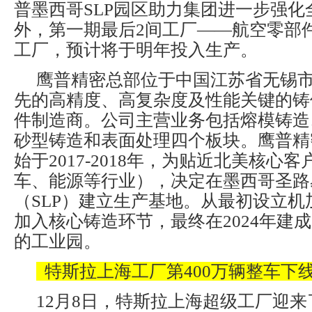
普墨西哥SLP园区助力集团进一步强化
外，第一期最后2间工厂——航空零部
工厂，预计将于明年投入生产。
鹰普精密总部位于中国江苏省无锡
先的高精度、高复杂度及性能关键的铸
件制造商。公司主营业务包括熔模铸造
砂型铸造和表面处理四个板块。鹰普精
始于2017-2018年，为贴近北美核心
车、能源等行业），决定在墨西哥圣路
（SLP）建立生产基地。从最初设立机
加入核心铸造环节，最终在2024年建
的工业园。
特斯拉上海工厂第400万辆整车下
12月8日，特斯拉上海超级工厂迎来