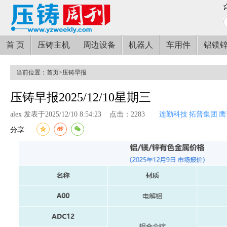
首 页
压铸主机
周边设备
机器人
车用件
铝镁
当前位置：
首页
>
压铸早报
压铸早报2025/12/10星期三
alex 发表于2025/12/10 8:54:23
点击：2283
连勤科技
拓普集团
鹰
分享: