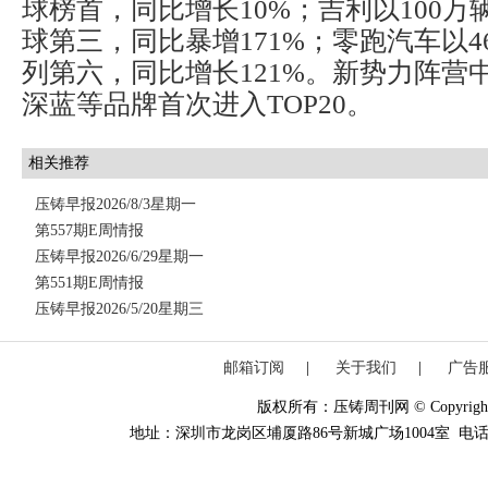
球榜首，同比增长10%；吉利以100
球第三，同比暴增171%；零跑汽车以4
列第六，同比增长121%。新势力阵营
深蓝等品牌首次进入TOP20。
相关推荐
压铸早报2026/8/3星期一
第557期E周情报
压铸早报2026/6/29星期一
第551期E周情报
压铸早报2026/5/20星期三
邮箱订阅
|
关于我们
|
广告
版权所有：压铸周刊网 © Copyright 20
地址：深圳市龙岗区埔厦路86号新城广场1004室 电话：0755-84