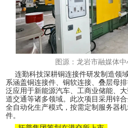
图源：龙岩市融媒体中
连勤科技深耕铜连接件研发制造领
系涵盖铜连接件、铜软连接、叠层母排
泛应用于新能源汽车、工商业储能、大
道交通等诸多领域。此次项目采用锌合
全自动化生产模式，按需定制服务器机
件。
拓普集团筹划在港交所上市