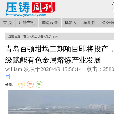
首 页
压铸主机
周边设备
机器人
车用件
铝镁
当前位置：
首页
>
周边设备
>
熔炉坩埚
青岛百顿坩埚二期项目即将投产
级赋能有色金属熔炼产业发展
william 发表于2026/4/9 15:56:14
点击：258
目
分享: