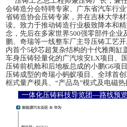
压铸工艺总工程师兼压铸厂长，兼
会铸造分会特聘专家、广东省汽车行业
省铸造协会压铸专家，并在吉林大学材
读。致力于推动铸造行业极致降本和精
念，先后在多家世界500强零部件企业
鹏、奇瑞等一线整车厂主导压铸工艺开
内首个5砂芯超复杂结构的十代雅阁缸
车身压铸轻量化的广汽埃安LX项目、
压铸前机舱和后地板总成的小鹏G6项
压铸成型的奇瑞小蚂蚁项目、全球首创
框式量产模具、“产品岛”模式及电磁热
一体化压铸科技导览团—路线预