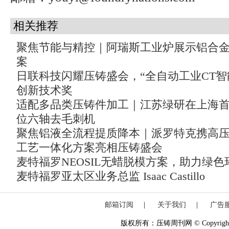
相关推荐
聚焦节能与精控｜阿瑞斯工业炉展示铝合
案
日联科技闪耀压铸盛会，“全自动工业CT智
创新技术奖
适配多品类压铸件加工｜江苏绿研在上海
位六轴去毛刺机
聚焦铝液全流程提质降本｜派罗特克携高
工艺一体化方案亮相压铸盛会
麦特福罗NEOSIL无蜡脱模方案，助力绿
麦特福罗亚太区业务总监 Isaac Castillo
邮箱订阅
|
关于我们
|
广告
版权所有：压铸周刊网 © Copyright 20