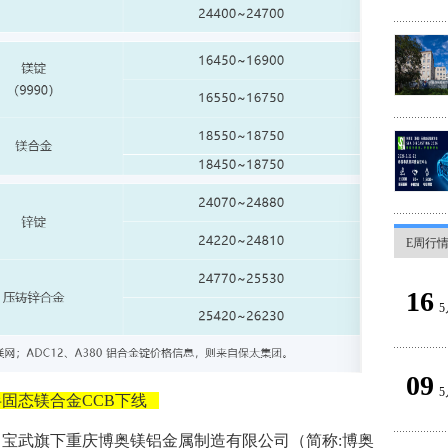
E周行
16
5
09
5
固态镁合金CCB下线
，宝武旗下重庆博奥镁铝金属制造有限公司（简称:博奥