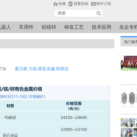
收藏
我要投稿
邮件订阅
机器人
车用件
铝镁锌
铸造工艺
技术应用
名企专
热门推
36
赛力斯
力劲
舜富安徽
特斯拉