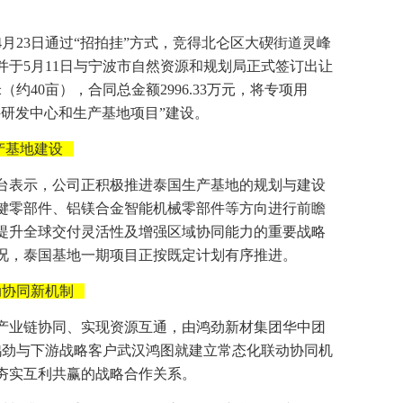
4月23日通过“招拍挂”方式，竞得北仑区大碶街道灵峰
并于5月11日与宁波市自然资源和规划局正式签订出让
（约40亩），合同总金额2996.33万元，将专项用
件研发中心和生产基地项目”建设。
产基地建设
台表示，公司正积极推进泰国生产基地的规划与建设
键零部件、铝镁合金智能机械零部件等方向进行前瞻
提升全球交付灵活性及增强区域协同能力的重要战略
况，泰国基地一期项目正按既定计划有序推进。
动协同新机制
产业链协同、实现资源互通，由鸿劲新材集团华中团
汉鸿劲与下游战略客户武汉鸿图就建立常态化联动协同机
夯实互利共赢的战略合作关系。