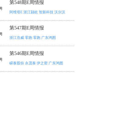
第548期E周情报
月
阿维塔E
浙江颢屹
智新科技
沃尔沃
第547期E周情报
月
浙江浩威
零跑
零跑
广东鸿图
第546期E周情报
月
嵘泰股份
永茂泰
伊之密
广东鸿图