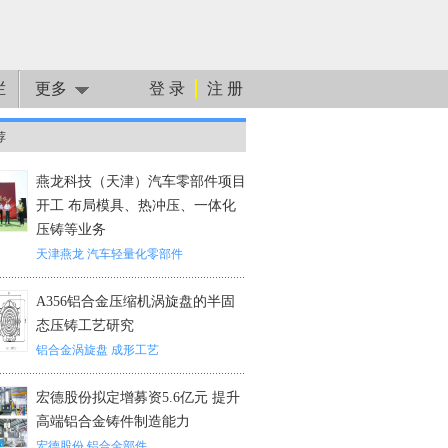
栏
更多
登 录
注 册
荐
燕龙科技（天津）汽车零部件项目
开工 布局模具、热冲压、一体化
压铸等业务
天津燕龙
汽车轻量化零部件
A356铝合金压缩机涡旋盘的半固
态压铸工艺研究
铝合金涡旋盘
成形工艺
宏德股份拟定增募资5.6亿元 提升
高端铝合金铸件制造能力
宏德股份
铝合金部件