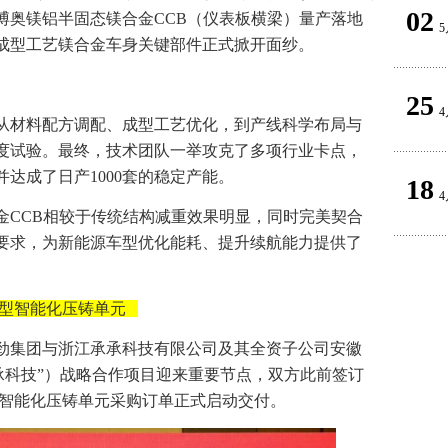
02
博奥镁铝半固态镁合金CCB（仪表板横梁）量产落地
5
成型工艺镁合金车身关键部件正式掀开面纱。
25
4
从材料配方调配、成型工艺优化，到产线科学布局与
度试验。最终，技术团队一举攻克了多项行业卡点，
达成了日产1000套的稳定产能。
18
4
金CCB相较于传统结构减重效果明显，同时完美契合
要求，为新能源车型优化能耗、提升续航能力提供了
大型智能化压铸单元
劲集团与浙江承承科技有限公司及其全资子公司安徽
承科技”）战略合作项目迎来重要节点，双方此前签订
多规格大型智能化压铸单元采购订单正式启动交付。