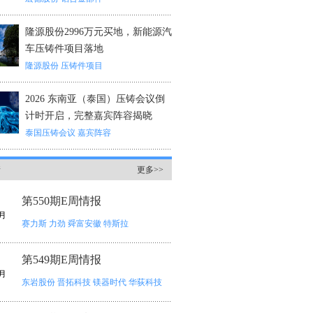
隆源股份2996万元买地，新能源汽
车压铸件项目落地
隆源股份
压铸件项目
2026 东南亚（泰国）压铸会议倒
计时开启，完整嘉宾阵容揭晓
泰国压铸会议
嘉宾阵容
情
更多>>
第550期E周情报
月
赛力斯
力劲
舜富安徽
特斯拉
第549期E周情报
月
东岩股份
晋拓科技
镁器时代
华荻科技