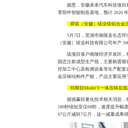
据悉，安徽承承汽车科技项目规划
零部件智能制造基地，预计 2026 年
舜富（安徽）镁业镁铝合金
5月7日，芜湖市南陵县生态
（安徽）镁业科技有限公司年产 5
该项目落户南陵经济开发区，规
固态注射成型生产线，主要购置熔
控加工中心及检测设备等生产配套设
金压铸结构件产能，产品主要应用于
特斯拉Model Y一体压铸后
据德赢轻量化技术相关消息，特
180秒缩短至仅68秒，速度提升幅
67公斤减轻7公斤，这一减重成果