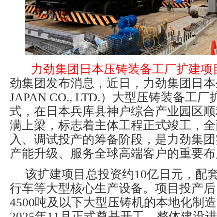
力劲集团日本压铸装备工厂扩建项
劲集团发布消息，近日，力劲集团日本生
JAPAN CO., LTD.）大型压铸装备
式，在日本兵库县神户综合产业园区顺
满上梁，标志着主体工程正式竣工，全
入、调试投产的筹备阶段，是力劲集团
产能升级、服务全球高端客户的重要布
该扩建项目总投资约10亿日元，配套
行车等大型核心生产设备。项目投产后
4500吨及以下大型压铸机的本地化制
2025年11月正式奠基开工，整体建设