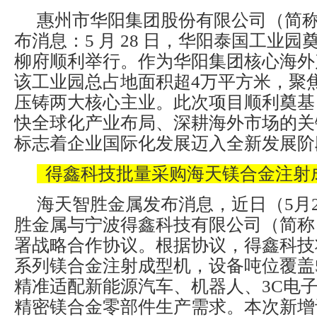
惠州市华阳集团股份有限公司（简称
布消息：5 月 28 日，华阳泰国工业
柳府顺利举行。作为华阳集团核心海外
该工业园总占地面积超4万平方米，聚
压铸两大核心主业。此次项目顺利奠基
快全球化产业布局、深耕海外市场的关
标志着企业国际化发展迈入全新发展阶
得鑫科技批量采购海天镁合金注射
海天智胜金属发布消息，近日（5月
胜金属与宁波得鑫科技有限公司（简称 
署战略合作协议。根据协议，得鑫科技
系列镁合金注射成型机，设备吨位覆盖500
精准适配新能源汽车、机器人、3C电
精密镁合金零部件生产需求。本次新增