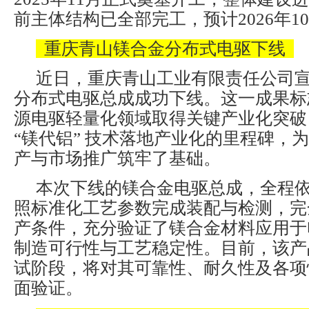
前主体结构已全部完工，预计2026年1
重庆青山镁合金分布式电驱下线
近日，重庆青山工业有限责任公司
分布式电驱总成成功下线。这一成果标
源电驱轻量化领域取得关键产业化突破
“镁代铝” 技术落地产业化的里程碑，
产与市场推广筑牢了基础。
本次下线的镁合金电驱总成，全程
照标准化工艺参数完成装配与检测，完
产条件，充分验证了镁合金材料应用于
制造可行性与工艺稳定性。目前，该产
试阶段，将对其可靠性、耐久性及各项
面验证。