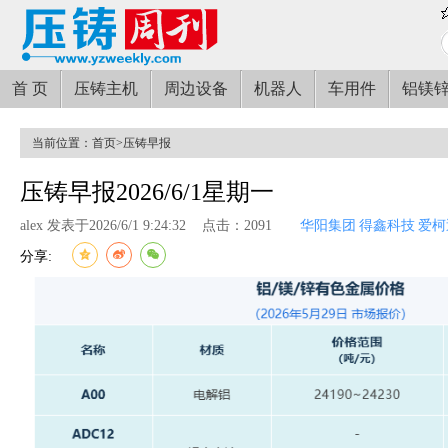
首 页
压铸主机
周边设备
机器人
车用件
铝镁
当前位置：
首页
>
压铸早报
压铸早报2026/6/1星期一
alex 发表于2026/6/1 9:24:32
点击：2091
华阳集团
得鑫科技
爱柯
分享: