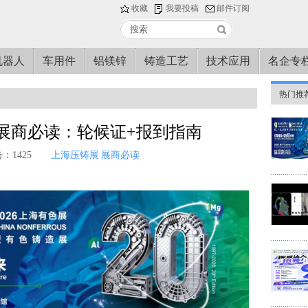
收藏
我要投稿
邮件订阅
机器人
车用件
铝镁锌
铸造工艺
技术应用
名企专
热门推
展”展商必读：轮候证+报到指南
：1425
上海压铸展
展商必读