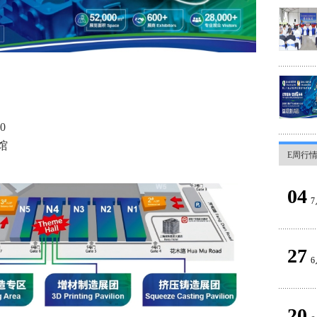
0
馆
E周行
04
7
27
6
20