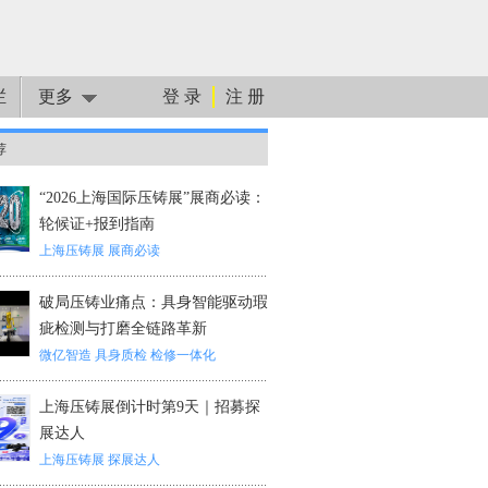
栏
更多
登 录
注 册
荐
“2026上海国际压铸展”展商必读：
轮候证+报到指南
上海压铸展
展商必读
破局压铸业痛点：具身智能驱动瑕
疵检测与打磨全链路革新
微亿智造
具身质检
检修一体化
上海压铸展倒计时第9天｜招募探
展达人
上海压铸展
探展达人