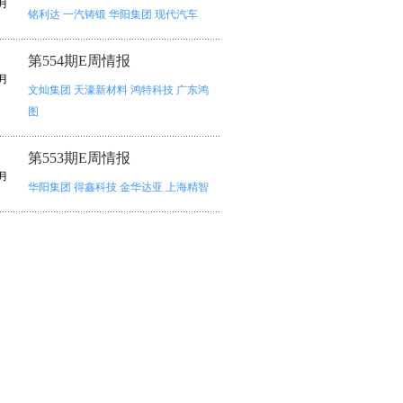
月
铭利达
一汽铸锻
华阳集团
现代汽车
第554期E周情报
月
文灿集团
天濠新材料
鸿特科技
广东鸿
图
第553期E周情报
月
华阳集团
得鑫科技
金华达亚
上海精智