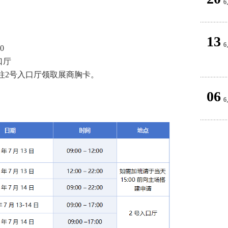
6
13
6
0
口厅
往2号入口厅领取展商胸卡。
06
6