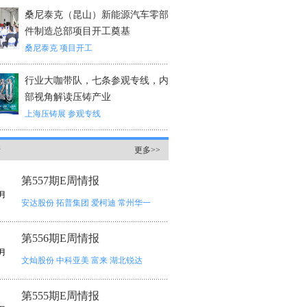
桑尼泰克（昆山）新能源汽车零部
件制造总部项目开工奠基
桑尼泰克
项目开工
行业大咖带队，七条参观专线，内
部视角解读压铸产业
上海压铸展
参观专线
情
更多>>
第557期E周情报
月
安达股份
拓普集团
爱柯迪
常州华一
第556期E周情报
月
文灿股份
中科亚美
富来
湖北锐达
第555期E周情报