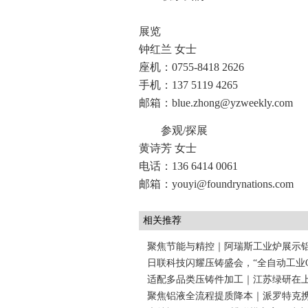
展览
钟红兰 女士
座机：0755-8418 2626
手机：137 5119 4265
邮箱：blue.zhong@yzweekly.com
参观/探展
黄诗芳 女士
电话：136 6414 0061
邮箱：youyi@foundrynations.com
相关推荐
聚焦节能与精控｜阿瑞斯工业炉展示
日联科技闪耀压铸盛会，“全自动工业
适配多品类压铸件加工｜江苏绿研在
聚焦铝液全流程提质降本｜派罗特克