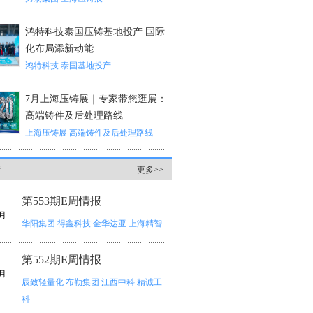
鸿特科技泰国压铸基地投产 国际
化布局添新动能
鸿特科技
泰国基地投产
7月上海压铸展｜专家带您逛展：
高端铸件及后处理路线
上海压铸展
高端铸件及后处理路线
情
更多>>
第553期E周情报
月
华阳集团
得鑫科技
金华达亚
上海精智
第552期E周情报
月
辰致轻量化
布勒集团
江西中科
精诚工
科