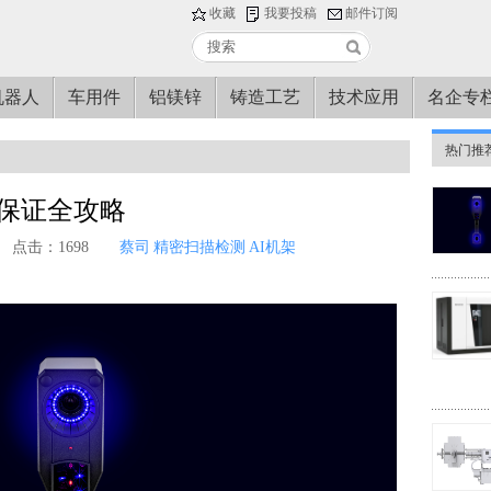
收藏
我要投稿
邮件订阅
机器人
车用件
铝镁锌
铸造工艺
技术应用
名企专
热门推
量保证全攻略
点击：1698
蔡司
精密扫描检测
AI机架