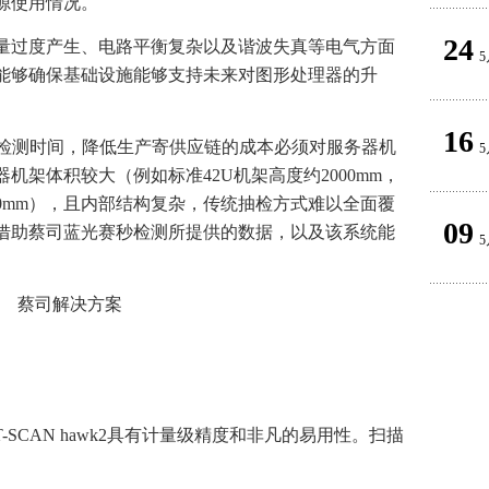
源使用情况。
24
量过度产生、电路平衡复杂以及谐波失真等电气方面
5
能够确保基础设施能够支持未来对图形处理器的升
。
16
短检测时间，降低生产寄供应链的成本必须对服务器机
5
机架体积较大（例如标准42U机架高度约2000mm，
1200mm），且内部结构复杂，传统抽检方式难以全面覆
09
借助蔡司蓝光赛秒检测所提供的数据，以及该系统能
5
蔡司解决方案
T-SCAN hawk2具有计量级精度和非凡的易用性。扫描
。