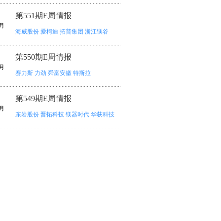
第551期E周情报
月
海威股份
爱柯迪
拓普集团
浙江镁谷
第550期E周情报
月
赛力斯
力劲
舜富安徽
特斯拉
第549期E周情报
月
东岩股份
晋拓科技
镁器时代
华荻科技