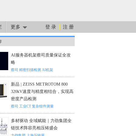
栏
更多
登 录
注 册
荐
AI服务器机架蔡司质量保证全攻
略
蔡司
精密扫描检测
AI机架
新品 | ZEISS METROTOM 800
320kV速度与精度相结合，实现高
密度产品检测
蔡司
工业CT
复杂组件测量
多材驱动 全域赋能｜力劲集团全
链技术阵容亮相压铸盛会
力劲集团
上海压铸展